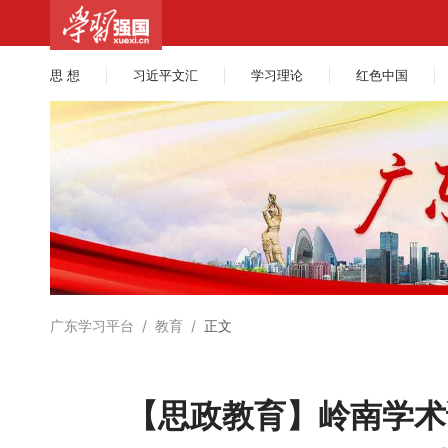
思 想
习近平文汇
学习理论
红色中国
广东学习平台
/
教育
/
正文
【思政教育】岭南学术